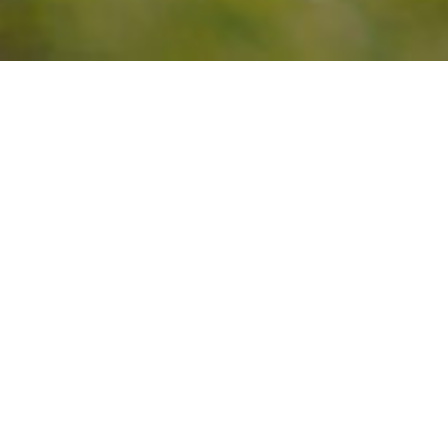
BOTIGA ONLINE
PRODUCTES A L’AST
MENÚ DIARI (NO ES SERVEIX EL CAP DE
SETMANA I FESTIUS)
Cava de Nit
Can Sumoi Xarel·lo
Raventos i Blanc
2019
LA CARTA
Preu:
21,20
€
Preu:
16,90
€
LOTS GASTRONÒMICS