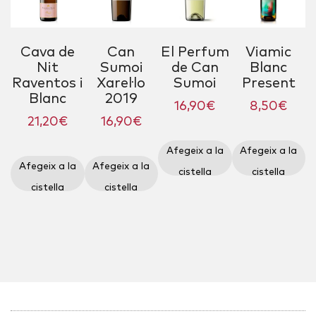
Cava de
Can
El Perfum
Viamic
Nit
Sumoi
de Can
Blanc
Raventos i
Xarel·lo
Sumoi
Present
Blanc
2019
16,90
€
8,50
€
21,20
€
16,90
€
Afegeix a la
Afegeix a la
Afegeix a la
Afegeix a la
cistella
cistella
cistella
cistella