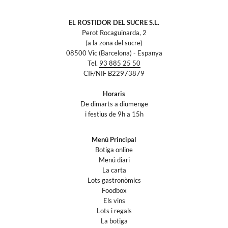
EL ROSTIDOR DEL SUCRE S.L.
Perot Rocaguinarda, 2
(a la zona del sucre)
08500 Vic (Barcelona) - Espanya
Tel.
93 885 25 50
CIF/NIF B22973879
Horaris
De dimarts a diumenge
i festius de 9h a 15h
Menú Principal
Botiga online
Menú diari
La carta
Lots gastronòmics
Foodbox
Els vins
Lots i regals
La botiga