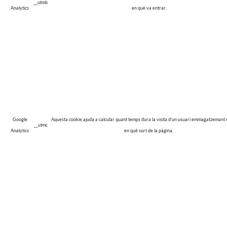
__utmb
Analytics
en què va entrar.
Google
Aquesta cookie ajuda a calcular quant temps dura la visita d’un usuari emmagatzemant
__utmc
Analytics
en què surt de la pàgina.