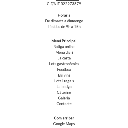
CIF/NIF B22973879
Horaris
De dimarts a diumenge
i festius de 9h a 15h
Menú Principal
Botiga online
Menú diari
La carta
Lots gastronòmics
Foodbox
Els vins
Lots i regals
La botiga
Càtering
Galeria
Contacte
Com arribar
Google Maps