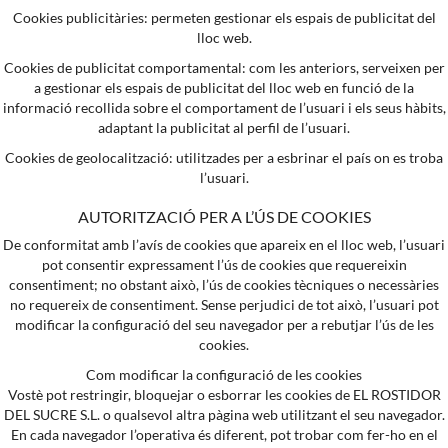
Cookies publicitàries: permeten gestionar els espais de publicitat del
lloc web.
Cookies de publicitat comportamental: com les anteriors, serveixen per
a gestionar els espais de publicitat del lloc web en funció de la
informació recollida sobre el comportament de l’usuari i els seus hàbits,
adaptant la publicitat al perfil de l’usuari.
Cookies de geolocalització: utilitzades per a esbrinar el país on es troba
l’usuari.
AUTORITZACIÓ PER A L’ÚS DE COOKIES
De conformitat amb l’avís de cookies que apareix en el lloc web, l’usuari
pot consentir expressament l’ús de cookies que requereixin
consentiment; no obstant això, l’ús de cookies tècniques o necessàries
no requereix de consentiment. Sense perjudici de tot això, l’usuari pot
modificar la configuració del seu navegador per a rebutjar l’ús de les
cookies.
Com modificar la configuració de les cookies
Vostè pot restringir, bloquejar o esborrar les cookies de EL ROSTIDOR
DEL SUCRE S.L. o qualsevol altra pàgina web utilitzant el seu navegador.
En cada navegador l’operativa és diferent, pot trobar com fer-ho en el