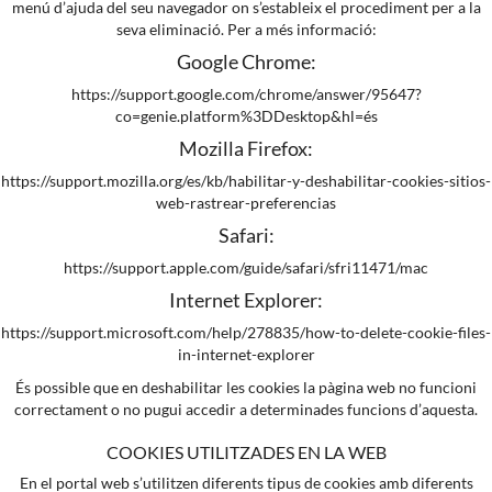
menú d’ajuda del seu navegador on s’estableix el procediment per a la
seva eliminació. Per a més informació:
Google Chrome:
https://support.google.com/chrome/answer/95647?
co=genie.platform%3DDesktop&hl=és
Mozilla Firefox:
https://support.mozilla.org/es/kb/habilitar-y-deshabilitar-cookies-sitios-
web-rastrear-preferencias
Safari:
https://support.apple.com/guide/safari/sfri11471/mac
Internet Explorer:
https://support.microsoft.com/help/278835/how-to-delete-cookie-files-
in-internet-explorer
És possible que en deshabilitar les cookies la pàgina web no funcioni
correctament o no pugui accedir a determinades funcions d’aquesta.
COOKIES UTILITZADES EN LA WEB
En el portal web s’utilitzen diferents tipus de cookies amb diferents