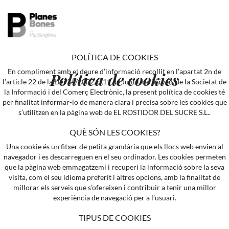
POLÍTICA DE COOKIES
En compliment amb el deure d’informació recollit en l’apartat 2n de
Política de cookies
l’article 22 de la Llei 34/2002, d’11 de Juliol, de Serveis de la Societat de
la Informació i del Comerç Electrònic, la present política de cookies té
per finalitat informar-lo de manera clara i precisa sobre les cookies que
s’utilitzen en la pàgina web de EL ROSTIDOR DEL SUCRE S.L..
QUÈ SÓN LES COOKIES?
Una cookie és un fitxer de petita grandària que els llocs web envien al
navegador i es descarreguen en el seu ordinador. Les cookies permeten
que la pàgina web emmagatzemi i recuperi la informació sobre la seva
visita, com el seu idioma preferit i altres opcions, amb la finalitat de
millorar els serveis que s’ofereixen i contribuir a tenir una millor
experiència de navegació per a l’usuari.
TIPUS DE COOKIES