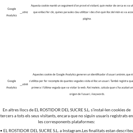
Aquesta cookie manté un seguiment d’on prové el visitant, quin motor de cerca es va util
Google
__utmz
que enllaci fer clic, quines paraules clau utilitzar i des d’en quin lloc del món es va acce
Analytics
pàgina.
Aquestes cookie de Google Analytics generen un identificador d’usuari anònim, que é
Google
s’utilitza per fer recompte de quantes vegades visita el lloc un usuari. També registra qua
__utmli
Analytics
primera i l’última vegada que va visitar la web. Així mateix, calcula quan s’ha acabat un
origen de l’usuari, i keywords.
En altres llocs de EL ROSTIDOR DEL SUCRE S.L. s’instal·len cookies de
tercers a tots els seus visitants, encara que no siguin usuaris registrats en
les corresponents plataformes:
• EL ROSTIDOR DEL SUCRE S.L. a Instagram.Les finalitats estan descrites