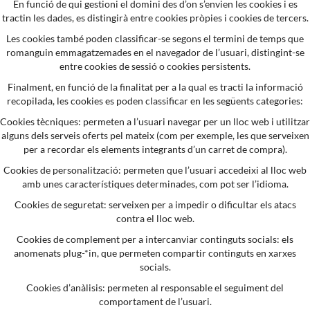
En funció de qui gestioni el domini des d’on s’envien les cookies i es
tractin les dades, es distingirà entre cookies pròpies i cookies de tercers.
Les cookies també poden classificar-se segons el termini de temps que
romanguin emmagatzemades en el navegador de l’usuari, distingint-se
entre cookies de sessió o cookies persistents.
Finalment, en funció de la finalitat per a la qual es tracti la informació
recopilada, les cookies es poden classificar en les següents categories:
Cookies tècniques: permeten a l’usuari navegar per un lloc web i utilitzar
alguns dels serveis oferts pel mateix (com per exemple, les que serveixen
per a recordar els elements integrants d’un carret de compra).
Cookies de personalització: permeten que l’usuari accedeixi al lloc web
amb unes característiques determinades, com pot ser l’idioma.
Cookies de seguretat: serveixen per a impedir o dificultar els atacs
contra el lloc web.
Cookies de complement per a intercanviar continguts socials: els
anomenats plug-*in, que permeten compartir continguts en xarxes
socials.
Cookies d’anàlisis: permeten al responsable el seguiment del
comportament de l’usuari.