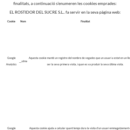
finalitats, a continuació s’enumeren les cookies emprades:
EL ROSTIDOR DEL SUCRE S.L.. fa servir en la seva pàgina web:
Cookie
Nom
Finalitat
Google
Aquesta cookie manté un registre del nombre de vegades que un usuari a estat en un llo
__utma
Analytics
ser la seva primera visita, i quan es va produir la seva última visita.
Google
Aquesta cookie ajuda a calcular quant temps dura la visita d’un usuari emmagatzemant