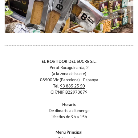
EL ROSTIDOR DEL SUCRE S.L.
Perot Rocaguinarda, 2
(a la zona del sucre)
08500 Vic (Barcelona) - Espanya
Tel.
93 885 25 50
CIF/NIF B22973879
Horaris
De dimarts a diumenge
i festius de 9h a 15h
Menú Principal