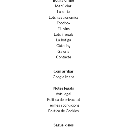
Botiga online
Menú diari
La carta
Lots gastronòmics
Foodbox
Els vins
Lots i regals
La botiga
Càtering
Galeria
Contacte
Com arribar
Google Maps
Notes legals
Avís legal
Política de privacitat
Termes i condicions
Política de Cookies
Segueix-nos