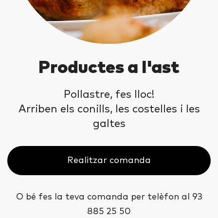
FoodBox
Gaudeix de les delicades combinacions
gastronòmiques de les nostres
“Foodbox”.
Realitzar comanda
Realitzar comanda
Realitzar comanda
Realitzar comanda
O bé fes la teva comanda per telèfon al
629
629
93
629
885 25 50
811 218
811 218
811 218