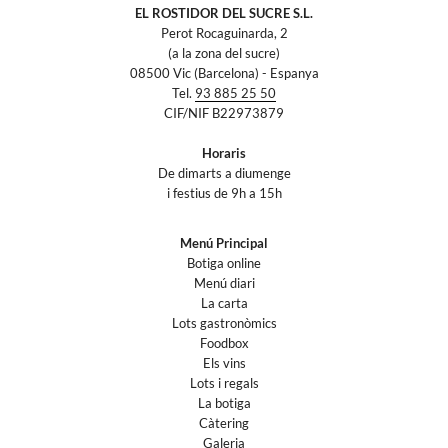
EL ROSTIDOR DEL SUCRE S.L.
Perot Rocaguinarda, 2
(a la zona del sucre)
08500 Vic (Barcelona) - Espanya
Tel.
93 885 25 50
CIF/NIF B22973879
Horaris
De dimarts a diumenge
i festius de 9h a 15h
Menú Principal
Botiga online
Menú diari
La carta
Lots gastronòmics
Foodbox
Els vins
Lots i regals
La botiga
Càtering
Galeria