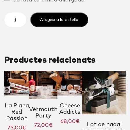
Safata ceràmica allargada
quantitat
Afegeix a la cistella
de
Sweety
Christmas
Productes relacionats
La Plana
Cheese
Vermouth
Red
Addicts
Party
Passion
68,00
€
Lot de nadal
72,00
€
75,00
€