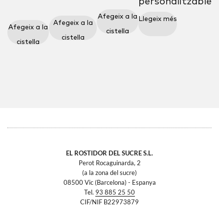
personalitzable
Afegeix a la
Llegeix més
Afegeix a la
Afegeix a la
cistella
cistella
cistella
EL ROSTIDOR DEL SUCRE S.L.
Perot Rocaguinarda, 2
(a la zona del sucre)
08500 Vic (Barcelona) - Espanya
Tel.
93 885 25 50
CIF/NIF B22973879