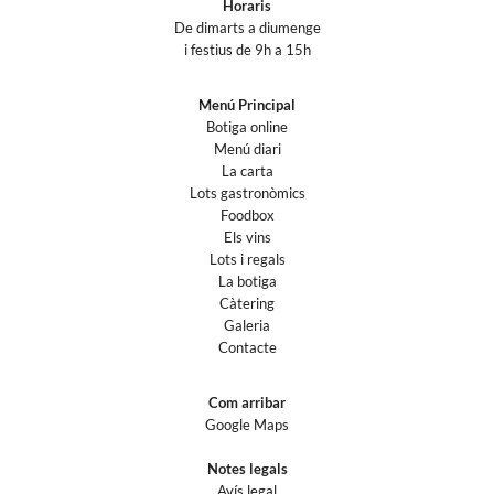
Horaris
De dimarts a diumenge
i festius de 9h a 15h
Menú Principal
Botiga online
Menú diari
La carta
Lots gastronòmics
Foodbox
Els vins
Lots i regals
La botiga
Càtering
Galeria
Contacte
Com arribar
Google Maps
Notes legals
Avís legal