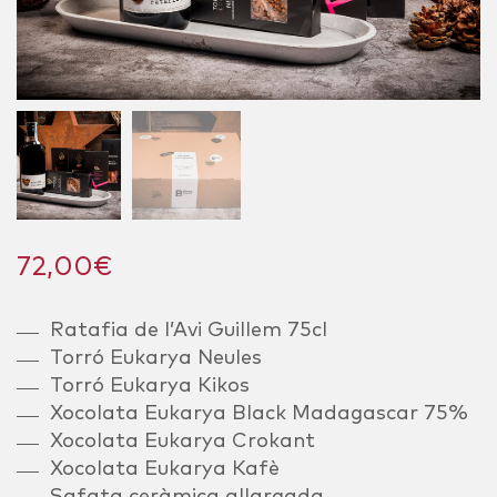
72,00
€
Ratafia de l’Avi Guillem 75cl
Torró Eukarya Neules
Torró Eukarya Kikos
Xocolata Eukarya Black Madagascar 75%
Xocolata Eukarya Crokant
Xocolata Eukarya Kafè