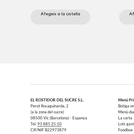
Afegeix a la cistella
Af
EL ROSTIDOR DEL SUCRE S.L.
Menú Pri
Perot Rocaguinarda, 2
Botiga on
(a la zona del sucre)
Menú dia
08500 Vic (Barcelona) - Espanya
La carta
Tel.
93 885 25 50
Lots gas
CIF/NIF B22973879
Foodbox