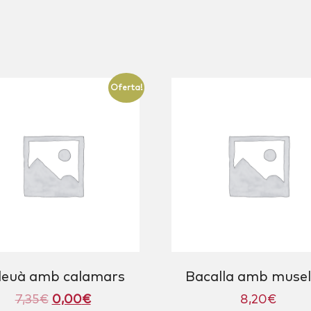
Oferta!
deuà amb calamars
Bacalla amb musel
El
El
7,35
€
0,00
€
8,20
€