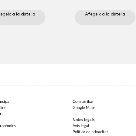
preu
preu
original
actual
egeix a la cistella
Afegeix a la cistella
era:
és:
7,35€.
0,00€.
ncipal
Com arribar
line
Google Maps
ri
Notes legals
tronòmics
Avís legal
Política de privacitat