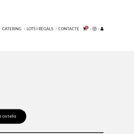
0
CÀTERING
LOTS I REGALS
CONTACTE
 cistella