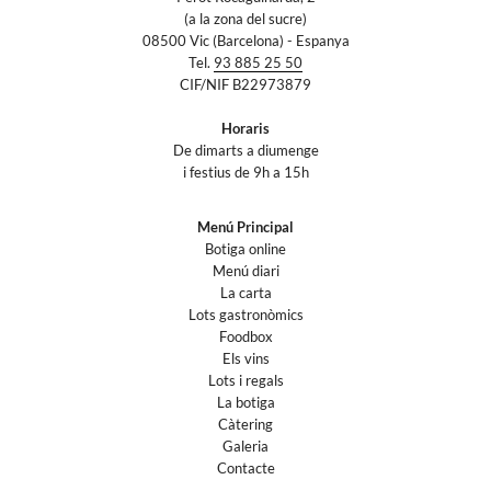
(a la zona del sucre)
08500 Vic (Barcelona) - Espanya
Tel.
93 885 25 50
CIF/NIF B22973879
Horaris
De dimarts a diumenge
i festius de 9h a 15h
Menú Principal
Botiga online
Menú diari
La carta
Lots gastronòmics
Foodbox
Els vins
Lots i regals
La botiga
Càtering
Galeria
Contacte