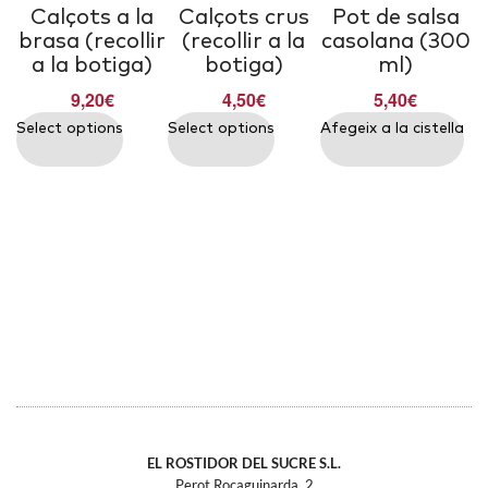
Calçots a la
Calçots crus
Pot de salsa
brasa (recollir
(recollir a la
casolana (300
a la botiga)
botiga)
ml)
9,20
€
4,50
€
5,40
€
Select options
Select options
Afegeix a la cistella
EL ROSTIDOR DEL SUCRE S.L.
Perot Rocaguinarda, 2